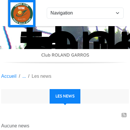
ten
Panneau de gestion des cookies
clu
Thi
Bel
Epi
Club ROLAND GARROS
Accueil
Les news
LES NEWS
Aucune news