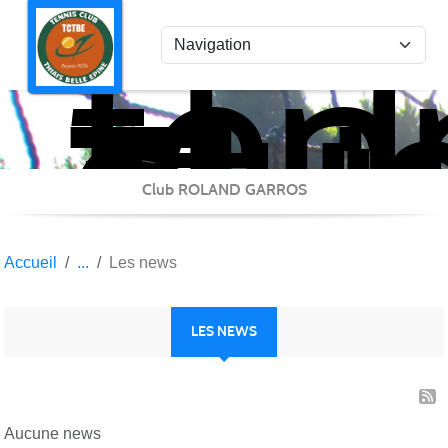
ten
Panneau de gestion des cookies
clu
Thi
Bel
Epi
Club ROLAND GARROS
Accueil
Les news
LES NEWS
Aucune news