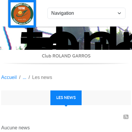
ten
Panneau de gestion des cookies
clu
Thi
Bel
Epi
Club ROLAND GARROS
Accueil
Les news
LES NEWS
Aucune news