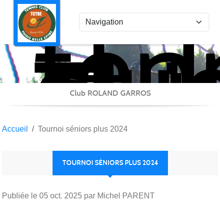
ten
Panneau de gestion des cookies
clu
Thi
Bel
Epi
Club ROLAND GARROS
Accueil
Tournoi séniors plus 2024
TOURNOI SÉNIORS PLUS 2024
Publiée le
05 oct. 2025
par Michel PARENT