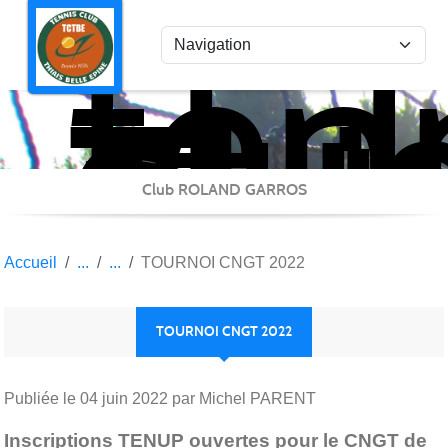
ten
Panneau de gestion des cookies
clu
Thi
Bel
Epi
Club ROLAND GARROS
Accueil
TOURNOI CNGT 2022
TOURNOI CNGT 2022
Publiée le
04 juin 2022
par Michel PARENT
Inscriptions TENUP ouvertes pour le CNGT de