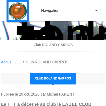
ten
Panneau de gestion des cookies
clu
Thi
Bel
Epi
Club ROLAND GARROS
Accueil
Club ROLAND GARROS
CLUB ROLAND GARROS
Publiée le
20 oct. 2020
par Michel PARENT
La FFT a décerné au club le LABEL CLUB