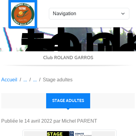
ten
Panneau de gestion des cookies
clu
Thi
Bel
Epi
Club ROLAND GARROS
Accueil
Stage adultes
STAGE ADULTES
Publiée le
14 avril 2022
par Michel PARENT