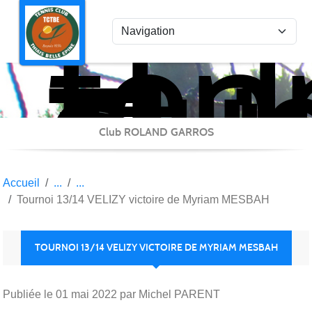
ten
Panneau de gestion des cookies
clu
Thi
Bel
Epi
Club ROLAND GARROS
Accueil
Tournoi 13/14 VELIZY victoire de Myriam MESBAH
TOURNOI 13/14 VELIZY VICTOIRE DE MYRIAM MESBAH
Publiée le
01 mai 2022
par Michel PARENT