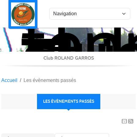
ten
Panneau de gestion des cookies
clu
Thi
Bel
Epi
Club ROLAND GARROS
Accueil
Les évènements passés
LES ÉVÈNEMENTS PASSÉS