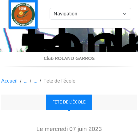
ten
Panneau de gestion des cookies
clu
Thi
Bel
Epi
Club ROLAND GARROS
Accueil
Fete de l'école
FETE DE L'ÉCOLE
Le
mercredi
07
juin
2023