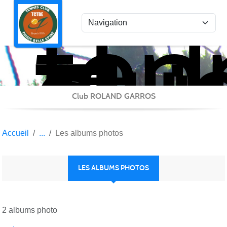
ten
Panneau de gestion des cookies
clu
Thi
Bel
Epi
Club ROLAND GARROS
Accueil
Les albums photos
LES ALBUMS PHOTOS
2 albums photo