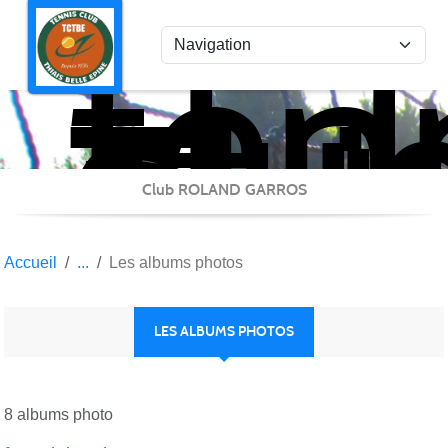
ten
Panneau de gestion des cookies
clu
Thi
Bel
Epi
Club ROLAND GARROS
Accueil
Les albums photos
LES ALBUMS PHOTOS
8 albums photo