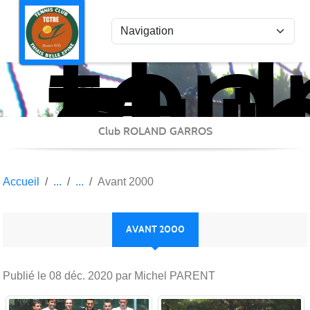
ten
Panneau de gestion des cookies
clu
Thi
Bel
Epi
Club ROLAND GARROS
Accueil
Avant 2000
AVANT 2000
Publié le
08 déc. 2020
par Michel PARENT