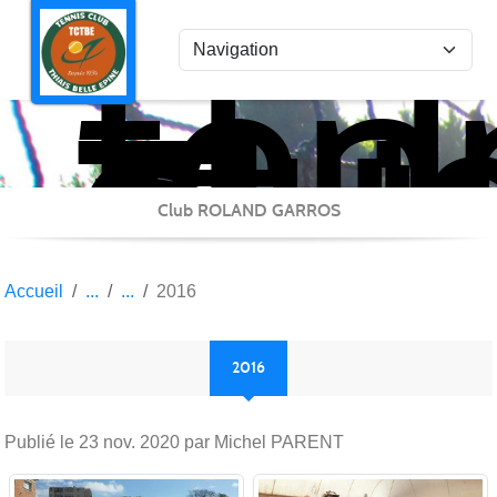
ten
Panneau de gestion des cookies
clu
Thi
Bel
Epi
Club ROLAND GARROS
Accueil
2016
2016
Publié le
23 nov. 2020
par Michel PARENT