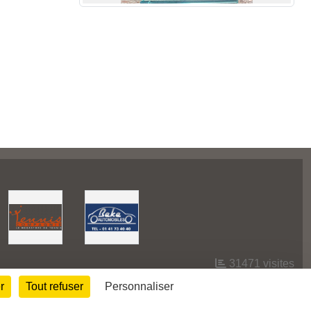
31471
visites
r
Tout refuser
Personnaliser
Informations légales