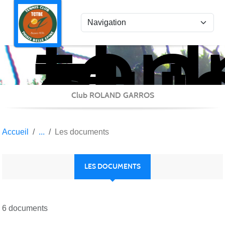
ten
Panneau de gestion des cookies
clu
Thi
Bel
Epi
Club ROLAND GARROS
Accueil
Les documents
LES DOCUMENTS
6 documents