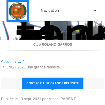
ten
Panneau de gestion des cookies
clu
Thi
Bel
Epi
Club ROLAND GARROS
Accueil
CNGT 2021 une grande réussite
CNGT 2021 UNE GRANDE RÉUSSITE
Publiée le
13 sept. 2021
par Michel PARENT