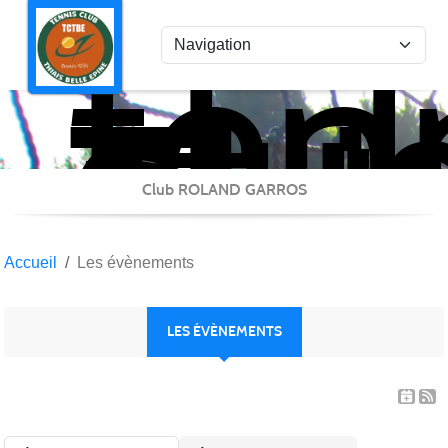
ten
Panneau de gestion des cookies
clu
Thi
Bel
Epi
Club ROLAND GARROS
Accueil
Les évènements
LES ÉVÈNEMENTS