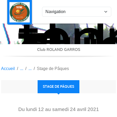
ten
Panneau de gestion des cookies
clu
Thi
Bel
Epi
Club ROLAND GARROS
Accueil
Stage de Pâques
STAGE DE PÂQUES
Du
lundi
12
au
samedi
24
avril
2021