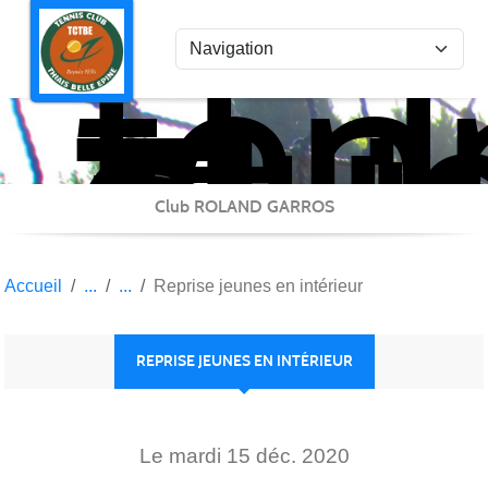
ten
Panneau de gestion des cookies
clu
Thi
Bel
Epi
Club ROLAND GARROS
Accueil
Reprise jeunes en intérieur
REPRISE JEUNES EN INTÉRIEUR
Le
mardi
15
déc.
2020