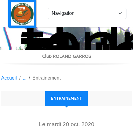
ten
Panneau de gestion des cookies
clu
Thi
Bel
Epi
Club ROLAND GARROS
Accueil
Entrainement
ENTRAINEMENT
Le
mardi
20
oct.
2020