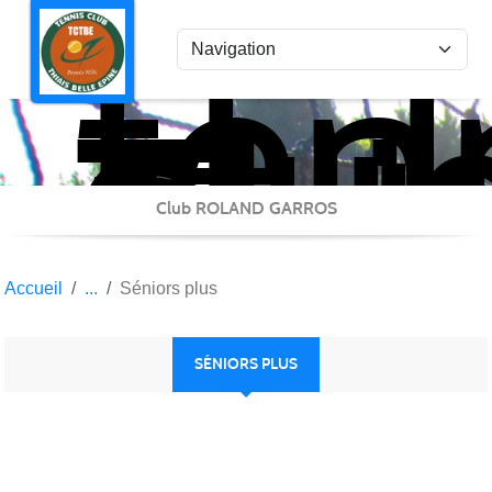
ten
Panneau de gestion des cookies
clu
Thi
Bel
Epi
Club ROLAND GARROS
Accueil
Séniors plus
SÉNIORS PLUS