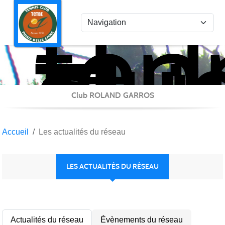
ten
Panneau de gestion des cookies
clu
Thi
Bel
Epi
Club ROLAND GARROS
Accueil
Les actualités du réseau
LES ACTUALITÉS DU RÉSEAU
Actualités du réseau
Évènements du réseau